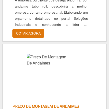
A empresa ou cliente que deseja encontrar por
andaime tubo roll, descobrirá a melhor
empresa do ramo empresarial. Elaborando um
orçamento detalhado no portal Soluções
Industriais e conhecendo a líder do
segmento.MAIS DETALHES SOBRE ANDAIME
COTAR AGORA
TUBO ROLLQuem quer encontrar andaime
tipo tubo roll, acha a Getec Andaimes.
Disponibilizando para os clientes andaimes e
placa de base elevatória, oferecendo sempre a
melhor opção para o cliente final.Ainda
tratando-se de andaime tubo roll, mais do que
visar apenas lucratividade, deve oferecer
produtos e serviços que tenham ótima
qualidade e excelente custo-benefício,
detalhes primordiais que são deixados de lado
por muitas empresas que não focam na
fidelização do cliente.Além disso, é de uma
PREÇO DE MONTAGEM DE ANDAIMES