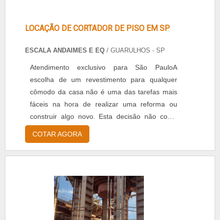
como andaimes e placa de base
elevatória.Tem rótulo de comprometida com os
serviços e inovadora, padrões alcançados por
LOCAÇÃO DE CORTADOR DE PISO EM SP
conter tecnologia de última geração e soluções
ESCALA ANDAIMES E EQ
/ GUARULHOS - SP
em engenharia de acesso. Tudo isso, unido ao
gerenciamento de projetos e altamente
Atendimento exclusivo para São PauloA
capacitada, comprova sua essência de trazer o
escolha de um revestimento para qualquer
melhor para todos os clientes..
cômodo da casa não é uma das tarefas mais
fáceis na hora de realizar uma reforma ou
construir algo novo. Esta decisão não conta
com tamanha facilidade pelo simples motivo de
COTAR AGORA
que é o revestimento escolhido que irá ditar
todo o clima da decoração restante e precisa,
por exemplo, ornar com todo o resto do
ambiente.O PRODUTO OFERECE DIVERSOS
BENEFÍCIOSNão somente pela questão
estética, escolher um piso de qualidade traz t.