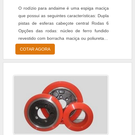
O rodízio para andaime é uma espiga maciça
que possui as seguintes características: Dupla
pistas de esferas cabeçote central Rodas 6
Opções das rodas: núcleo de ferro fundido
revestido com borracha maciça ou poliuretano
injetado. Rodízio para andaime está disponível
COTAR AGORA
na Manfrecar que tem como especialização o
comércio de rodas, rodízios, carrinhos
industriais e também um linha para
supermercados. Tudo dentro do segmento de
movimentação...