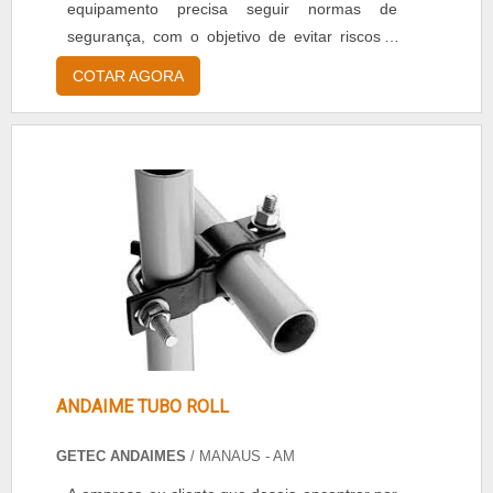
equipamento precisa seguir normas de
segurança, com o objetivo de evitar riscos à
saúde do operário. Normas que o produto
COTAR AGORA
deve seguir rigorosamente Devem
acompanhar manuais com instruções técnicas
de uso, As tubulações devem ser moldadas e
unidas de forma correta, Demonstrar cuidados
relativos à acessórios como escadas e
guarda-....
ANDAIME TUBO ROLL
GETEC ANDAIMES
/ MANAUS - AM