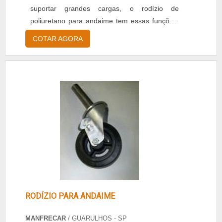
suportar grandes cargas, o rodízio de
poliuretano para andaime tem essas funções.
Informações detalhadas do produto Rodízio
COTAR AGORA
giratório com esfera na base, Bico para
engraxar as esferas, Sistema de brequinho
lateral parafuso L 3/8”, Haste roscada tubular
em diversas medidas, Roda em alumínio
fundido ou ferro...
RODÍZIO PARA ANDAIME
MANFRECAR
/ GUARULHOS - SP