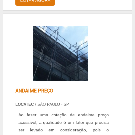
COTAR AGORA
com a Locação de andaime tubular de uma
empresa conceituada no mercado. A
Diademáquinas disponibiliza Locação de
andaime tubular prensado em aço-carbono
com 1,0 metro de altura, em duas opçõe....
ANDAIME PREÇO
LOCATEC
/ SÃO PAULO - SP
Ao fazer uma cotação de andaime preço
acessível, a qualidade é um fator que precisa
ser levado em consideração, pois o