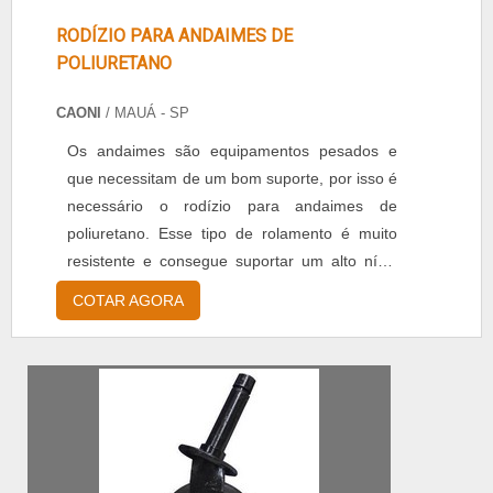
RODÍZIO PARA ANDAIMES DE
POLIURETANO
CAONI
/ MAUÁ - SP
Os andaimes são equipamentos pesados e
que necessitam de um bom suporte, por isso é
necessário o rodízio para andaimes de
poliuretano. Esse tipo de rolamento é muito
resistente e consegue suportar um alto nível
de carga. É necessário que o material de
COTAR AGORA
fabricação seja de qualidade para que o
deslizamento do andaime aconteça de forma
suave e rápida. Benefícios: Alta durabilidade
Grande resistência Bom deslizamento Preço
acessível Para con...