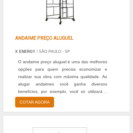
ANDAIME PREÇO ALUGUEL
X ENERGY
/ SÃO PAULO - SP
O andaime preço aluguel é uma das melhores
opções para quem precisa economizar e
realizar sua obra com máxima qualidade. Ao
alugar andaimes você ganha diversos
benefícios, por exemplo, você só utilizará o
equipamento enquanto for necessário e não
COTAR AGORA
gastará dinheiro desnecessariamente.
Conheça mais sobre os andaimes Os
andaimes são estruturas muito importantes na
indústria da construção civil. De acordo com a