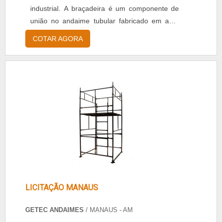
industrial. A braçadeira é um componente de
união no andaime tubular fabricado em aço-
mola forjado, temperado e revenido. Possui
COTAR AGORA
um corpo principal com dois parafusos curvos,
porcas e arruelas, podendo ser fixas ou
giratórias. Características do aparelho No
mercado há diversos tipos de braçadeiras para
andaimes, po...
LICITAÇÃO MANAUS
GETEC ANDAIMES
/ MANAUS - AM