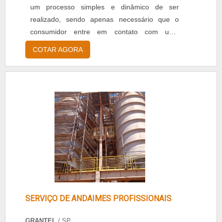
serviços. São opções variadas que a empresa
um processo simples e dinâmico de ser
oferece, como andaimes e placa de base
realizado, sendo apenas necessário que o
elevatória com ótima qualidade e
consumidor entre em contato com uma
excelência.Apresentando produtos de alto
empresa que preste esse tipo de serviço, tal
COTAR AGORA
padrão, a empresa conta com profissionais
como Escala Andaimes e Equipamentos,
especializados e instalações modernas e em
podendo investir na locação de um
bom estado, conquistando então a confiança
compressor rapidamente. A Escala Andaimes
de todos Getec Andaimes, sendo assim, a
e Equipamentos é uma empresa excepcional e
empresa tem sido preferência no segmento,
idônea, com profissionais aptos a exercer suas
devido a seriedade e qualidade que garante o
atividades com excelência e respeito às
sucesso dos clientes de ponta a ponta..
necessidades dos c.
SERVIÇO DE ANDAIMES PROFISSIONAIS
GRANTEL
/ SP