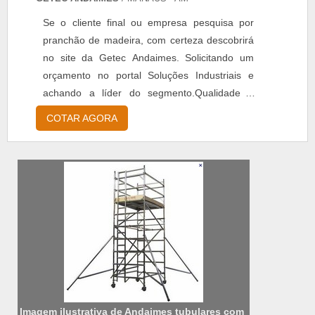
Se o cliente final ou empresa pesquisa por
pranchão de madeira, com certeza descobrirá
no site da Getec Andaimes. Solicitando um
orçamento no portal Soluções Industriais e
achando a líder do segmento.Qualidade é
aqui! Quando o quesito é pranchão de
COTAR AGORA
madeira, na Getec Andaimes irá encontrar
excelência com planejamento e execução de
montagens e desmontagens de
andaimes.DIFERENCIAIS IMPORTANTES DE
PRANCHÃO DE MADEIRAA Getec Andaimes
objetiv...
Imagem ilustrativa de Andaimes tubulares com