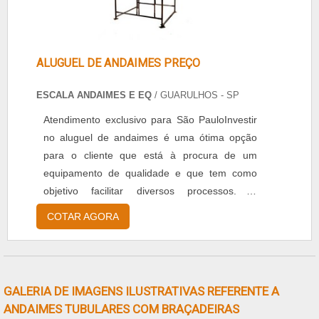
ALUGUEL DE ANDAIMES PREÇO
ESCALA ANDAIMES E EQ
/ GUARULHOS - SP
Atendimento exclusivo para São PauloInvestir
no aluguel de andaimes é uma ótima opção
para o cliente que está à procura de um
equipamento de qualidade e que tem como
objetivo facilitar diversos processos. O
andaime é um equipamento extremamente
COTAR AGORA
necessário em diversos setores das indústrias,
uma vez que ele é utilizado para alcançar
partes de uma obra, por exemplo, que não é
possível de alcançar por outros meios,
GALERIA DE IMAGENS ILUSTRATIVAS REFERENTE A
especialmente não de uma forma segura.A
ANDAIMES TUBULARES COM BRAÇADEIRAS
EMPRESA GARANTE ALUGUEL DE