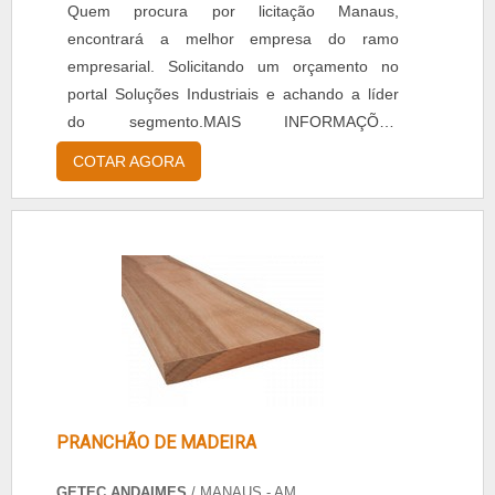
Quem procura por licitação Manaus,
encontrará a melhor empresa do ramo
empresarial. Solicitando um orçamento no
portal Soluções Industriais e achando a líder
do segmento.MAIS INFORMAÇÕES
RELEVANTES SOBRE LICITAÇÃO MANAUSSe
COTAR AGORA
alguém quer achar licitação Manaus, descobre
o site da Getec Andaimes. A empresa trabalha
com soluções em acesso e mão de obra
especializada e tubo de aço galvanizado roll,
focando em tecnologia e desenvolvimento no
q...
PRANCHÃO DE MADEIRA
GETEC ANDAIMES
/ MANAUS - AM