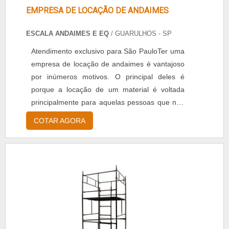
EMPRESA DE LOCAÇÃO DE ANDAIMES
ESCALA ANDAIMES E EQ
/ GUARULHOS - SP
Atendimento exclusivo para São PauloTer uma
empresa de locação de andaimes é vantajoso
por inúmeros motivos. O principal deles é
porque a locação de um material é voltada
principalmente para aquelas pessoas que não
têm o interesse de ficar com o produto de
COTAR AGORA
maneira definitiva, fazendo seu uso, assim,
somente em situações e obras mais
pontuais.MAIS DETALHES SOBRE O
SERVIÇOSendo assim, a primeira diferença
em se tratando dos benefícios de se alugar um
andaime, no lugar de comprar, está
relacionada .