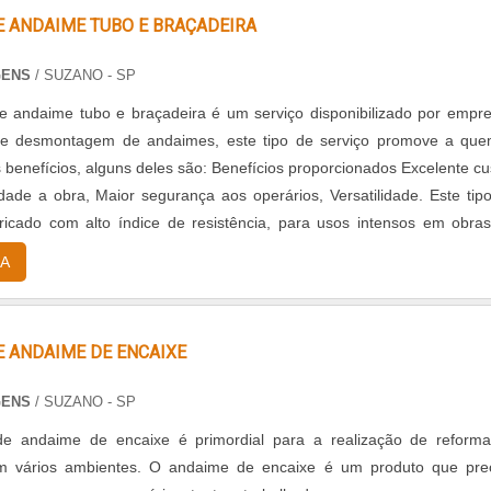
 ANDAIME TUBO E BRAÇADEIRA
GENS
/ SUZANO - SP
 andaime tubo e braçadeira é um serviço disponibilizado por empr
e desmontagem de andaimes, este tipo de serviço promove a qu
nefícios, alguns deles são: Benefícios proporcionados Excelente custo-
ade a obra, Maior segurança aos operários, Versatilidade. Este tipo de
icado com alto índice de resistência, para usos intensos em obra
eral,...
A
 ANDAIME DE ENCAIXE
GENS
/ SUZANO - SP
 andaime de encaixe é primordial para a realização de reform
m vários ambientes. O andaime de encaixe é um produto que pre