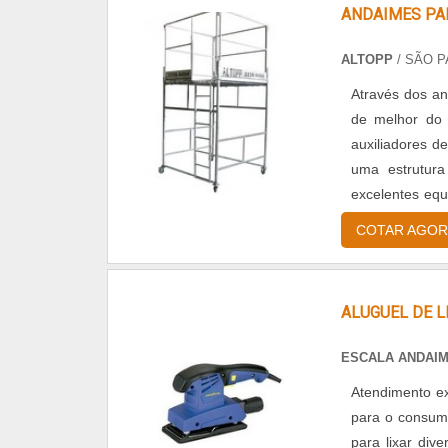
ANDAIMES PA
ALTOPP
/ SÃO P
Através dos an
de melhor do 
auxiliadores d
uma estrutura
excelentes equ
Largura dos pai
COTAR AGOR
ALUGUEL DE L
ESCALA ANDAIM
Atendimento ex
para o consumi
para lixar div