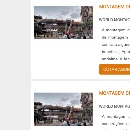
MONTAGEM DE
WORLD MONTA
A montagem de
de montagem 
contrata alguns be
benefício, Agilid
andaime é fabr
construção em g
COTAR AGOR
MONTAGEM DE
WORLD MONTA
A montagem de
construções e