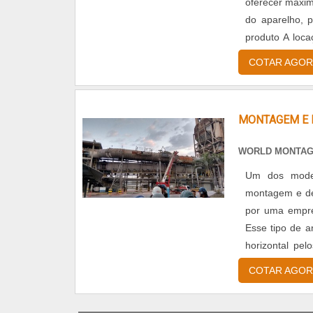
oferecer máxim
do aparelho, 
produto A loca
assim como nas
COTAR AGOR
MONTAGEM E 
WORLD MONTA
Um dos model
montagem e de
por uma empre
Esse tipo de a
horizontal pel
maior equilíbrio
COTAR AGOR