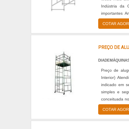
Indústria da 
importantes An
usuário deve fic
COTAR AGOR
PREÇO DE AL
DIADEMÁQUINA
Preço de aluguel de andaimes sp 
Interior) Atendimento exc
indicado em se
simples e se
conceituada no
sp prensado em
COTAR AGOR