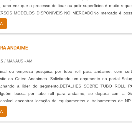
l, uma vez que o processo de lixar ou polir superfícies é muito reque
VERSOS MODELOS DISPONÍVEIS NO MERCADONo mercado é possí
sos modelos de lixadeira, dessa forma é preciso pesquisar e optar po.
A
ARA ANDAIME
ES
/ MANAUS - AM
final ou empresa pesquisa por tubo roll para andaime, com cer
 site da Getec Andaimes. Solicitando um orçamento no portal Solu
e achando a líder do segmento.DETALHES SOBRE TUBO ROLL P
guém busca por tubo roll para andaime, se depara com a Ge
ossível encontrar locação de equipamentos e treinamentos de NR
do tudo que há de mais atual para garantir a qualidade final para 
A
focando em tubo roll para andaime, é importante buscar uma empresa
 e serviços com ótima qualidade e excelente custo-benefício, pequ
as de grande valia para saber a procedência e seriedade