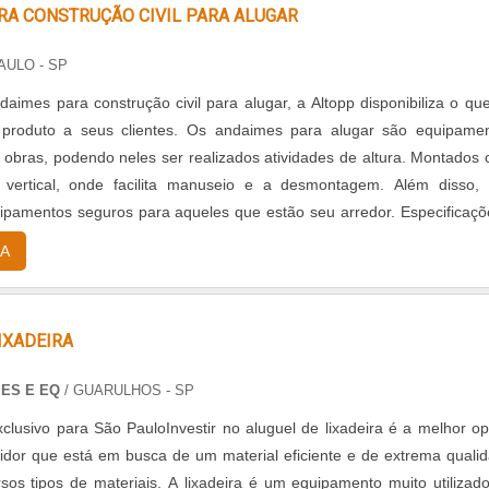
RA CONSTRUÇÃO CIVIL PARA ALUGAR
AULO - SP
daimes para construção civil para alugar, a Altopp disponibiliza o qu
produto a seus clientes. Os andaimes para alugar são equipame
e obras, podendo neles ser realizados atividades de altura. Montados
 vertical, onde facilita manuseio e a desmontagem. Além disso,
ipamentos seguros para aqueles que estão seu arredor. Especificaçõe
néis: 1 m x 1....
A
IXADEIRA
ES E EQ
/ GUARULHOS - SP
clusivo para São PauloInvestir no aluguel de lixadeira é a melhor o
dor que está em busca de um material eficiente e de extrema quali
ersos tipos de materiais. A lixadeira é um equipamento muito utilizad