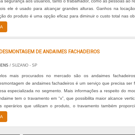
a segurança aos usuários, tanto o trabalhador, como as pessoas ao r
pois ele é usado para alcançar grandes alturas. Ganhos na locaçã
ção do produto é uma opção eficaz para diminuir o custo total nas ob
 manutenções i...
A
DESMONTAGEM DE ANDAIMES FACHADEIROS
GENS
/ SUZANO - SP
os mais procurados no mercado são os andaimes fachadeiros
smontagem de andaimes fachadeiros é um serviço que precisa ser f
sa especializada no segmento. Mais informações a respeito do mo
ndaime tem o travamento em “x”, que possibilita maior alcance vertic
os operários que utilizam o produto, o travamento também proporc
, fazendo que as t...
A