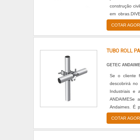
construção civi
em obras.DI
encontrar diver
COTAR AGOR
TUBO ROLL P
GETEC ANDAIM
Se o cliente 
descobrirá no
Industriais 
ANDAIMESe al
Andaimes. É p
disponibilizan
COTAR AGOR
cliente.Ainda 
tenha produtos
detalhes, m