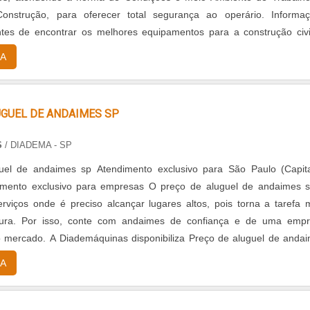
Construção, para oferecer total segurança ao operário. Informa
tes de encontrar os melhores equipamentos para a construção civi
ar atento aos materiais, pro....
A
UGUEL DE ANDAIMES SP
S
/ DIADEMA - SP
Atendimento exclusivo para São Paulo (Capital e
lusivo para empresas O preço de aluguel de andaimes sp é
rviços onde é preciso alcançar lugares altos, pois torna a tarefa 
gura. Por isso, conte com andaimes de confiança e de uma emp
 mercado. A Diademáquinas disponibiliza Preço de aluguel de anda
 aço-carbono com 1,0 metro ....
A