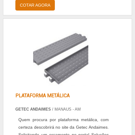
também oferecendo maior segurança a todos
COTAR AGORA
os operários. Os andaimes são estruturas
montadas com barras circulares, geralmente
em aço inoxidável, que permitem que serviços
em locais altos possam ser desenvolvidos com
maior facilidade e segurança. I....
PLATAFORMA METÁLICA
GETEC ANDAIMES
/ MANAUS - AM
Quem procura por plataforma metálica, com
certeza descobrirá no site da Getec Andaimes.
Solicitando um orçamento no portal Soluções