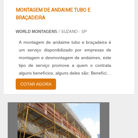
MONTAGEM DE ANDAIME TUBO E
BRAÇADEIRA
WORLD MONTAGENS
/ SUZANO - SP
A montagem de andaime tubo e braçadeira é
um serviço disponibilizado por empresas de
montagem e desmontagem de andaimes, este
tipo de serviço promove a quem o contrata
alguns benefícios, alguns deles são: Benefícios
proporcionados Excelente custo-benefício,
COTAR AGORA
Agilidade a obra, Maior segurança aos
operários, Versatilidade. Este tipo de andaime
é fabricado com alto índice de resistência, para
usos intensos em obras de construção em
geral,...