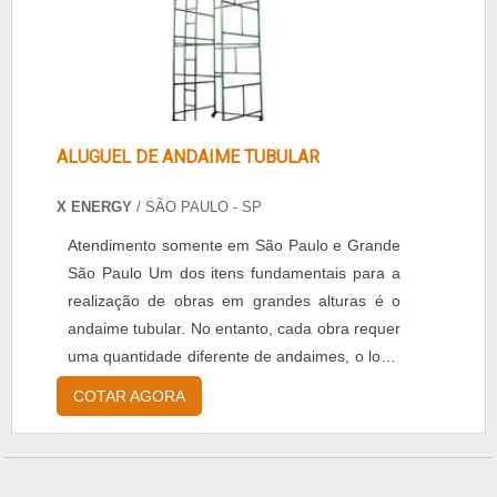
ALUGUEL DE ANDAIME TUBULAR
X ENERGY
/ SÃO PAULO - SP
Atendimento somente em São Paulo e Grande
São Paulo Um dos itens fundamentais para a
realização de obras em grandes alturas é o
andaime tubular. No entanto, cada obra requer
uma quantidade diferente de andaimes, o local
para armazenamento e o transporte são
COTAR AGORA
fatores que tornam o Aluguel de andaime
tubular uma boa opção. Aplicações O andaime
tubular é uma estrutura provisória, criada para
sustentar os trabalhadores que estão