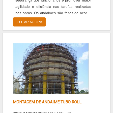
segurança dos funcionários e promover maior
agilidade e eficiência nas tarefas realizadas
nas obras. Os andaimes são feitos de acordo
com as demandas de cada serviço e contam
COTAR AGORA
com barras de aço galvanizados, que são
resistentes e facilitam o encaixe de uma barra
na outra, formando uma estrutura competente
e sólida. A locação deste aparelho, promove
ao usuário q...
MONTAGEM DE ANDAIME TUBO ROLL