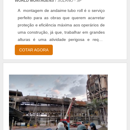
WORLD MONTAGENS
/ SUZANO - SP
A montagem de andaime tubo roll é o serviço
perfeito para as obras que querem acarretar
proteção e eficiência máxima aos operários de
uma construção, já que, trabalhar em grandes
alturas é uma atividade perigosa e requer
equipamentos de segurança e profissionais
COTAR AGORA
capacitados. Onde encontrar o produto
Escadas, Escoramentos, Passarelas,
Construções em geral. Usado nos diversos
tipos de estruturas e obras, o andaime tubo roll
é um excel...