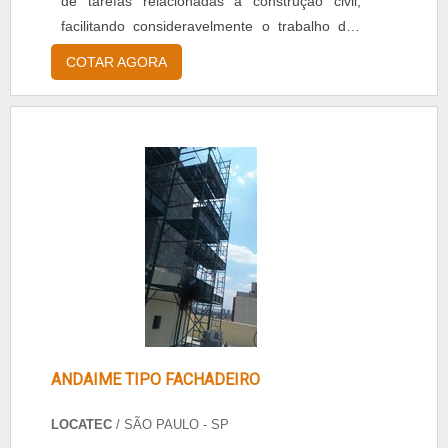
de tarefas relacionadas à construção civil,
facilitando consideravelmente o trabalho dos
operários. Modelos disponíveis no mercado
COTAR AGORA
Cadeirinha mecânica: composta de freio
absoluto e segunda trava de segurança. Esse
tipo de andaime precisa de pouca
manutenção, Leve Elétrico Angular em 45º:
indicado para trabalh...
ANDAIME TIPO FACHADEIRO
LOCATEC
/ SÃO PAULO - SP