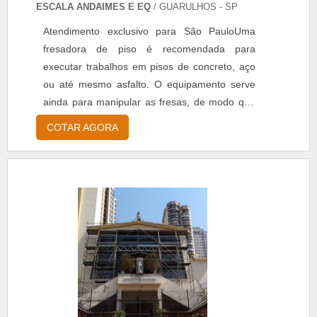
ESCALA ANDAIMES E EQ
/ GUARULHOS - SP
Atendimento exclusivo para São PauloUma
fresadora de piso é recomendada para
executar trabalhos em pisos de concreto, aço
ou até mesmo asfalto. O equipamento serve
ainda para manipular as fresas, de modo que
seja possível obter uma alteração mecânica
COTAR AGORA
em materiais instalados previamente em seu
campo de trabalho.MAIS DETALHES SOBRE O
PRODUTOPor sua vez, as fresas são
utilizadas pelas fresadoras justamente para
transformar materiais rústicos ou até mesmo
os que já estão finalizados, porém, necessit.