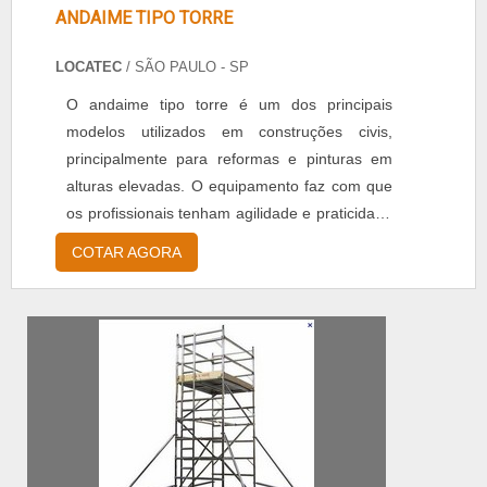
ANDAIME TIPO TORRE
LOCATEC
/ SÃO PAULO - SP
O andaime tipo torre é um dos principais
modelos utilizados em construções civis,
principalmente para reformas e pinturas em
alturas elevadas. O equipamento faz com que
os profissionais tenham agilidade e praticidade
ao executar seus serviços. Funcionalidade do
COTAR AGORA
produto O material é montado de forma que o
operador possa subir e alcançar fachadas e
níveis mais altos. Seu sistema de montagem e
transporte é simplificado para otimizar tempo...