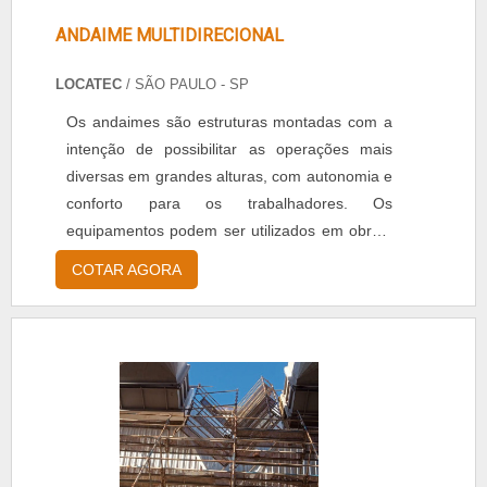
ANDAIME MULTIDIRECIONAL
LOCATEC
/ SÃO PAULO - SP
Os andaimes são estruturas montadas com a
intenção de possibilitar as operações mais
diversas em grandes alturas, com autonomia e
conforto para os trabalhadores. Os
equipamentos podem ser utilizados em obras,
reformas, organização de eventos e
COTAR AGORA
montagem de grandes estruturas, como palco
e telões. Entre os principais modelos de
andaimes identificados no mercado, pode-se
destacar o andaime multidirecional, que
despontam no segmento de construção civ....