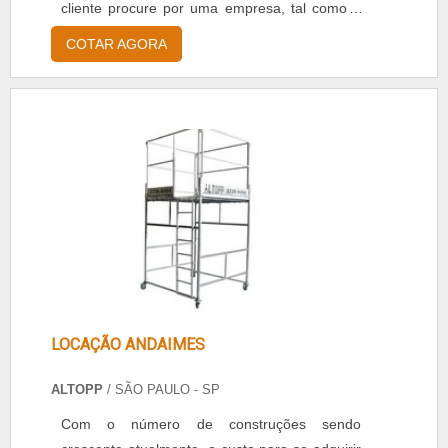
cliente procure por uma empresa, tal como a
Escala Andaimes e Equipamentos, que seja
COTAR AGORA
especializada nesse tipo de serviço. A Escala
Andaimes e Equipamentos é uma empresa
excepcional e idônea, com profissionais aptos
a exercer suas atividades com excelência e
respeito às necessidades dos
clientes.DENTRE AS MELHORES EMPRESAS
DO MERCADOA .
LOCAÇÃO ANDAIMES
ALTOPP
/ SÃO PAULO - SP
Com o número de construções sendo