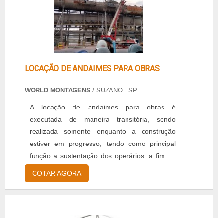
LOCAÇÃO DE ANDAIMES PARA OBRAS
WORLD MONTAGENS
/ SUZANO - SP
A locação de andaimes para obras é
executada de maneira transitória, sendo
realizada somente enquanto a construção
estiver em progresso, tendo como principal
função a sustentação dos operários, a fim de
assegurar que eles desenvolvam as tarefas da
COTAR AGORA
forma mais segura possível na obra. Porém
antes de ser usado os andaimes precisam
passar por rigorosa inspeção para verificar
alguns quesitos, são eles: Corte realizado no