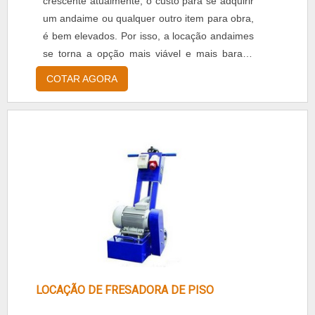
crescente atualmente, o custo para se adquirir
um andaime ou qualquer outro item para obra,
é bem elevados. Por isso, a locação andaimes
se torna a opção mais viável e mais barata.
Geralmente com o valor menor e com
COTAR AGORA
condições de uso iguais para quem pensa em
comprar um novo, os andaimes que estão
disponíveis para alugar, são eficientes e
firmes! Outras vantagens de se fazer a
locação: - Atende a todo tipo de proj....
LOCAÇÃO DE FRESADORA DE PISO