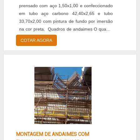
prensado com aço 1,50x1,00 e confeccionado
em tubo aço carbono 42,40x2,65 e tubo
33,70x2,00 com pintura de fundo por imersão
na cor preta. Quadros de andaimes O quadro
utilizado na composição de torres é de fácil
COTAR AGORA
montagem e utilização, sendo que sua
montagem trabalha em conjunto com
acessórios, guarda corpo, piso metálico,
escada tubular, sapatas ajustáveis e rodízios
giratório ou fixo. A principal vantagem do....
MONTAGEM DE ANDAIMES COM