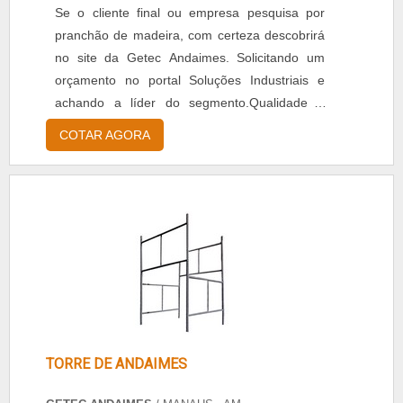
Se o cliente final ou empresa pesquisa por
pranchão de madeira, com certeza descobrirá
no site da Getec Andaimes. Solicitando um
orçamento no portal Soluções Industriais e
achando a líder do segmento.Qualidade é
aqui! Quando o quesito é pranchão de
COTAR AGORA
madeira, na Getec Andaimes irá encontrar
excelência com planejamento e execução de
montagens e desmontagens de
andaimes.DIFERENCIAIS IMPORTANTES DE
PRANCHÃO DE MADEIRAA Getec Andaimes
objetiv...
TORRE DE ANDAIMES