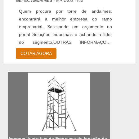
GETEC ANDAIMES
/ MANAUS - AM
Quem procura por torre de andaimes,
encontrará a melhor empresa do ramo
empresarial. Solicitando um orçamento no
portal Soluções Industriais e achando a líder
do segmento.OUTRAS INFORMAÇÕES
SOBRE TORRE DE ANDAIMESQuem precisa
COTAR AGORA
de uma torre de andaimes, encontra na Getec
Andaimes. A empresa disponibiliza andaimes e
placa de base elevatória, garantindo a
satisfação da venda à entrega final, com foco
total na qualidade.Não obstante, quando ...
Imagem ilustrativa de Empresas de locação de