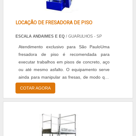
LOCAÇÃO DE FRESADORA DE PISO
ESCALA ANDAIMES E EQ
/ GUARULHOS - SP
Atendimento exclusivo para São PauloUma
fresadora de piso é recomendada para
executar trabalhos em pisos de concreto, aço
ou até mesmo asfalto. O equipamento serve
ainda para manipular as fresas, de modo que
seja possível obter uma alteração mecânica
COTAR AGORA
em materiais instalados previamente em seu
campo de trabalho.MAIS DETALHES SOBRE O
PRODUTOPor sua vez, as fresas são
utilizadas pelas fresadoras justamente para
transformar materiais rústicos ou até mesmo
os que já estão finalizados, porém, necessit.