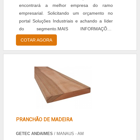
encontrará a melhor empresa do ramo
empresarial. Solicitando um orçamento no
portal Soluções Industriais e achando a líder
do segmento.MAIS INFORMAÇÕES
RELEVANTES SOBRE LICITAÇÃO MANAUSSe
COTAR AGORA
alguém quer achar licitação Manaus, descobre
o site da Getec Andaimes. A empresa trabalha
com soluções em acesso e mão de obra
especializada e tubo de aço galvanizado roll,
focando em tecnologia e desenvolvimento no
q...
PRANCHÃO DE MADEIRA
GETEC ANDAIMES
/ MANAUS - AM