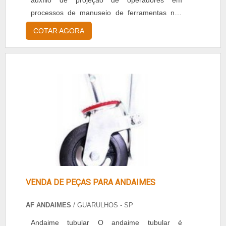
auxílio de projeção de operadores em
processos de manuseio de ferramentas nas
alturas. Com total segurança ao operário, os
COTAR AGORA
encaixes são simples e firmes, dispensando o
uso de ferramentas para sua montagem. De
material resistente, a Locação de andaime
tubular se difere pela ausência de soldas,
garantindo maior resistência, dura....
VENDA DE PEÇAS PARA ANDAIMES
AF ANDAIMES
/ GUARULHOS - SP
Andaime tubular O andaime tubular é