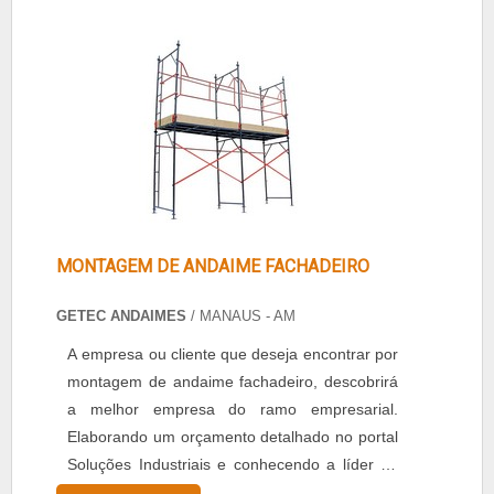
lateral parafuso L 3/8”, Haste roscada tubular
em diversas medidas, Roda em alumínio
fundido ou ferro fundido r....
MONTAGEM DE ANDAIME FACHADEIRO
GETEC ANDAIMES
/ MANAUS - AM
A empresa ou cliente que deseja encontrar por
montagem de andaime fachadeiro, descobrirá
a melhor empresa do ramo empresarial.
Elaborando um orçamento detalhado no portal
Soluções Industriais e conhecendo a líder do
segmento.ALGUNS DETALHES SOBRE