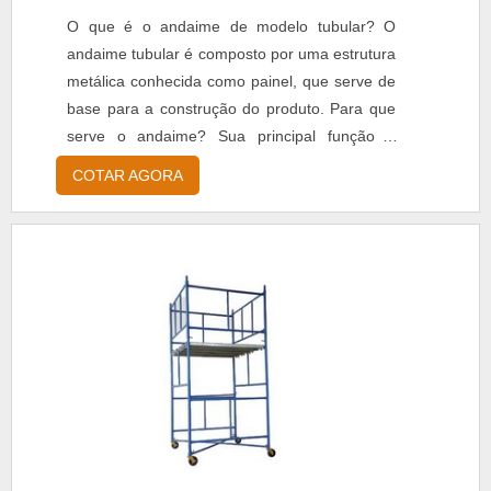
O que é o andaime de modelo tubular? O
andaime tubular é composto por uma estrutura
metálica conhecida como painel, que serve de
base para a construção do produto. Para que
serve o andaime? Sua principal função é
agilizar os processos de construção e
COTAR AGORA
manutenção dentro de projetos da construção
civil, oferecendo ao operador maior
estabilidade e Benefícios do andaime tubular: -
Facilidade de manuseio, - Agilidade para
processos de pintura, - ....