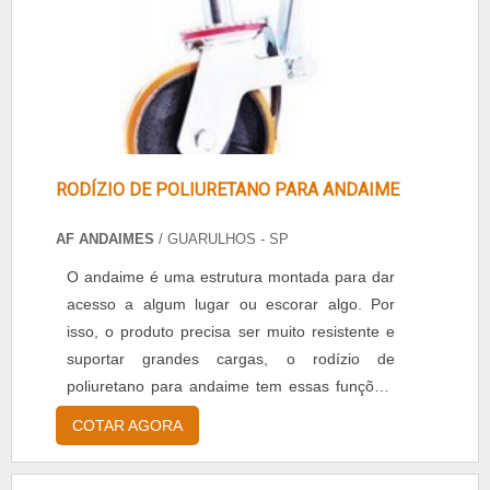
como a madeira, por e.
RODÍZIO DE POLIURETANO PARA ANDAIME
AF ANDAIMES
/ GUARULHOS - SP
O andaime é uma estrutura montada para dar
acesso a algum lugar ou escorar algo. Por
isso, o produto precisa ser muito resistente e
suportar grandes cargas, o rodízio de
poliuretano para andaime tem essas funções.
Informações detalhadas do produto Rodízio
COTAR AGORA
giratório com esfera na base, Bico para
engraxar as esferas, Sistema de brequinho