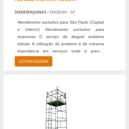
DIADEMÁQUINAS
/ DIADEMA - SP
Atendimento exclusivo para São Paulo (Capital
e Interior) Atendimento exclusivo para
empresas O serviço de aluguel andaime
tubular A utilização do andaime é de extrema
importância em serviços onde é preciso
alcançar lugares altos, pois torna a tarefa mais
COTAR AGORA
simples e segura. É muito importante contar
com uma empresa de confiança, que
disponibilize andaimes de qualidade que de
fato irão garantir segurança. A empresa
Diademáquinas realiza ...