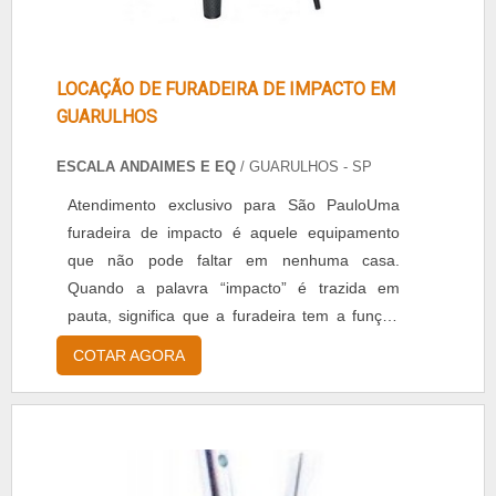
LOCAÇÃO DE FURADEIRA DE IMPACTO EM
GUARULHOS
ESCALA ANDAIMES E EQ
/ GUARULHOS - SP
Atendimento exclusivo para São PauloUma
furadeira de impacto é aquele equipamento
que não pode faltar em nenhuma casa.
Quando a palavra “impacto” é trazida em
pauta, significa que a furadeira tem a função
martelete, própria para realizar furos em
COTAR AGORA
paredes e concretos. Para ativar esta função,
basta apertar um botão de seleção. Ou seja,
quando este botão não estiver selecionado,
significa que a furadeira de impacto também
pode perfurar outros tipos de superfícies,