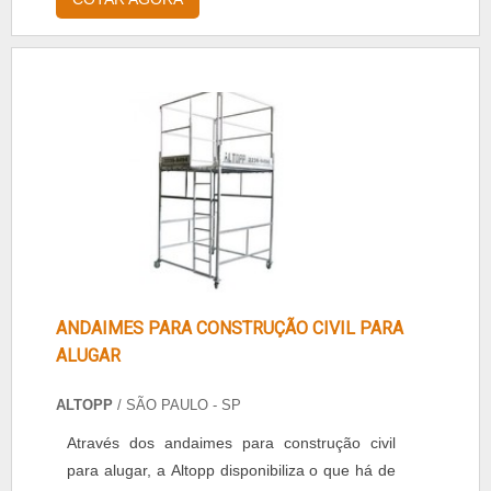
apenas em um determinado espaço de tempo,
do que comprar o guincho, pagando muito
mais pelo produto e pelos cuidados que
deverão ser tomados depois.É UM
EQUIPAMENTO MUITO UTILIZADOCada vez
mais procurado no mercado, o guincho coluna
é um equipamento.
ANDAIMES PARA CONSTRUÇÃO CIVIL PARA
ALUGAR
ALTOPP
/ SÃO PAULO - SP
Através dos andaimes para construção civil
para alugar, a Altopp disponibiliza o que há de