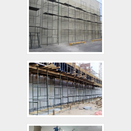
e eficiência em projetos.REFERÊNCIA NO
MERCADO PARA ANDAIME
FACHADEIROSabendo da importância de
contar com uma empresa especializada neste
tipo de serviço, confira abaixo os motivos pelos
quais a Getec Andaimes é a melhor opção no
segmento sempre que buscar por montagem
de andaime fachadeiro:Comprometida com os
serviços;Responsável;Altamente
qualificada;Inovadora;Ética.Somente na Getec
Andaimes tem o que há de melhor no ramo de
andaime fachadeiro. São diversas opções de
itens oferecidos, como locação de
equipamentos e tubo de aço galvanizado
roll.Isso se deve ao fato de ser comprometida
com os serviços e altamente qualificada,
padrões alcançados por conter tecnologia de
última geração e soluções em engenharia de