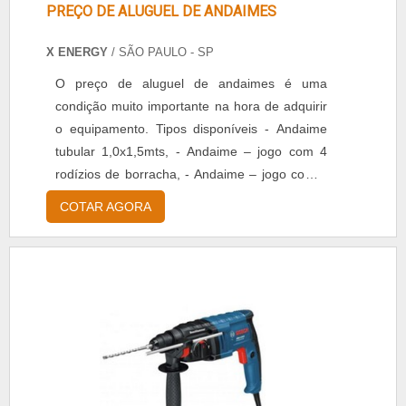
PREÇO DE ALUGUEL DE ANDAIMES
X ENERGY
/ SÃO PAULO - SP
O preço de aluguel de andaimes é uma
condição muito importante na hora de adquirir
o equipamento. Tipos disponíveis - Andaime
tubular 1,0x1,5mts, - Andaime – jogo com 4
rodízios de borracha, - Andaime – jogo com 4
sapatas ajustáveis, - Andaime – jogo com 4
COTAR AGORA
pranchas. O andaime tubular, por exemplo, é
indicado para diversos tipos de obras e
canteiros, porque dispensa o uso de
ferramentas específicas para a sua montagem
e tem um formato modular.....