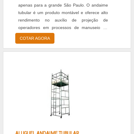
apenas para a grande São Paulo. O andaime
tubular é um produto montável e oferece alto
rendimento no auxílio de projeção de
operadores em processos de manuseio de
ferramentas em lugares altos. Por transmitir
COTAR AGORA
grande segurança aos operários, o aluguel de
andaime tubular é indispensável. Além do
mais, o andaime tubular possui alta qualidade,
versatilidade e praticidade, agilizando ainda
mais o trabalh...
ALUGUEL ANDAIME TUBULAR