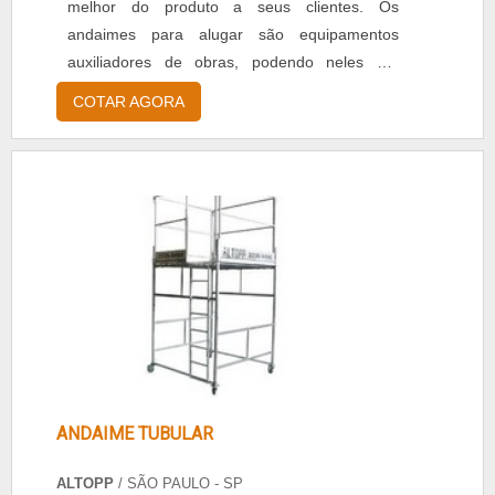
melhor do produto a seus clientes. Os
andaimes para alugar são equipamentos
auxiliadores de obras, podendo neles ser
realizados atividades de altura. Montados com
COTAR AGORA
uma estrutura vertical, onde facilita manuseio e
a desmontagem. Além disso, são excelentes
equipamentos seguros para aqueles que estão
seu arredor. Especificações - Largura dos
painéis: 1 m x 1....
ANDAIME TUBULAR
ALTOPP
/ SÃO PAULO - SP