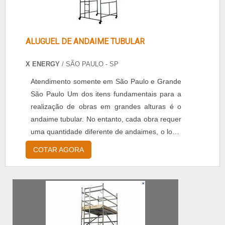
ALUGUEL DE ANDAIME TUBULAR
X ENERGY
/ SÃO PAULO - SP
Atendimento somente em São Paulo e Grande
São Paulo Um dos itens fundamentais para a
realização de obras em grandes alturas é o
andaime tubular. No entanto, cada obra requer
uma quantidade diferente de andaimes, o local
para armazenamento e o transporte são
COTAR AGORA
fatores que tornam o Aluguel de andaime
tubular uma boa opção. Aplicações O andaime
tubular é uma estrutura provisória, criada para
sustentar os trabalhadores que estão
realizando al...