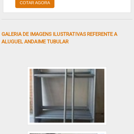
COTAR AGORA
MONTAGEM DE ANDAIME
FACHADEIROQuem quer achar montagem de
andaimes fachadeiros, acha o site da Getec
Andaimes. Uma empresa com alto know-how
GALERIA DE IMAGENS ILUSTRATIVAS REFERENTE A
em andaimes e treinamentos de NR 18,
ALUGUEL ANDAIME TUBULAR
garantindo o que há de melhor na
atualidade.Sem perder o foco em montagem
de andaime fachadeiro, na essência da
empresa, a mesma deve prezar pelos
produtos e serviços com ótima qualidade e
proteção, detalhes que passam despercebidos
e podem gerar prejuízo futuros para os
clientes.Além disso, é de uma importância
realizar uma pesquisa minuciosa sobre a
companhia a ser contratada, a fim de evitar
prejuízos financeiros e possíveis danos
materiais. Assim, é possível garantir qualidade