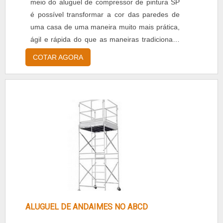
meio do aluguel de compressor de pintura SP
é possível transformar a cor das paredes de
uma casa de uma maneira muito mais prática,
ágil e rápida do que as maneiras tradicionais.
O equipamento concentra o ar dentro de seu
COTAR AGORA
interior com o objetivo de levá-lo de volta ao
ambiente com uma pressão mais elevada, de
modo que seja possível impulsionar a tinta no
interior da pistola.MAIS DETALHES SOBRE OS
PRODUTOSEm contrapartida, quando o
cliente for fazer a pintu.
ALUGUEL DE ANDAIMES NO ABCD