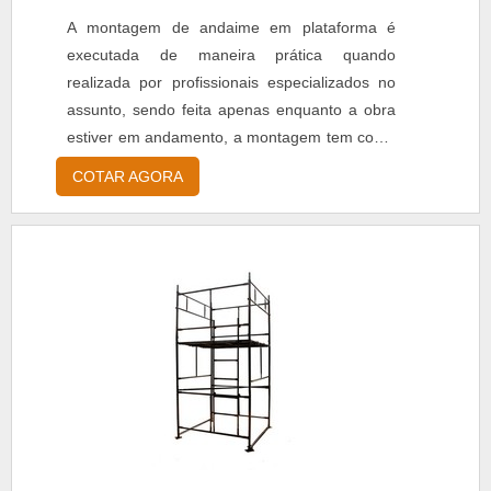
A montagem de andaime em plataforma é
executada de maneira prática quando
realizada por profissionais especializados no
assunto, sendo feita apenas enquanto a obra
estiver em andamento, a montagem tem como
principal função a sustentação dos
COTAR AGORA
funcionários, a fim de assegurar que eles
façam as atividades da maneira mais segura
possível na obra. Além disso, antes de ser
utilizado os andaimes necessitam passar por
uma criteriosa avaliação p...