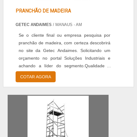
PRANCHÃO DE MADEIRA
GETEC ANDAIMES
/ MANAUS - AM
Se o cliente final ou empresa pesquisa por
pranchão de madeira, com certeza descobrirá
no site da Getec Andaimes. Solicitando um
orçamento no portal Soluções Industriais e
achando a líder do segmento.Qualidade é
aqui! Quando o quesito é pranchão de
COTAR AGORA
madeira, na Getec Andaimes irá encontrar
excelência com planejamento e execução de
montagens e desmontagens de
andaimes.DIFERENCIAIS IMPORTANTES DE
PRANCHÃO DE MADEIRAA Getec Andaimes
objetiv...