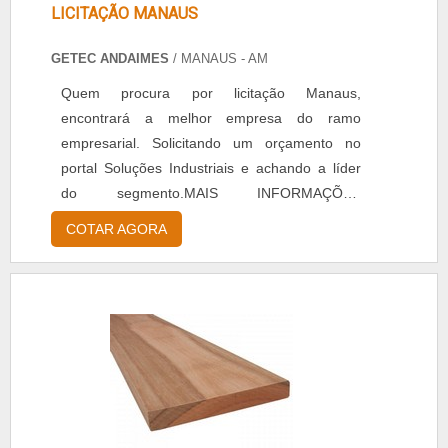
LICITAÇÃO MANAUS
GETEC ANDAIMES
/ MANAUS - AM
Quem procura por licitação Manaus,
encontrará a melhor empresa do ramo
empresarial. Solicitando um orçamento no
portal Soluções Industriais e achando a líder
do segmento.MAIS INFORMAÇÕES
RELEVANTES SOBRE LICITAÇÃO MANAUSSe
COTAR AGORA
alguém quer achar licitação Manaus, descobre
o site da Getec Andaimes. A empresa trabalha
com soluções em acesso e mão de obra
especializada e tubo de aço galvanizado roll,
focando em tecnologia e desenvolvimento no
q...