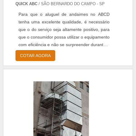
QUICK ABC
/ SÃO BERNARDO DO CAMPO - SP
Para que o aluguel de andaimes no ABCD
tenha uma excelente qualidade, é necessário
que o do serviço seja altamente positivo, para
que o consumidor possa utilizar o equipamento
com eficiência e não se surpreender durante o
uso. Utilidade correta do material Os andaimes
COTAR AGORA
são feitos seguindo as exigências que cada
trabalho necessita para ser concretizado,
contando com barras de aço galvanizado, que
são muito resistentes e se encaixam uma na
outra, fo....