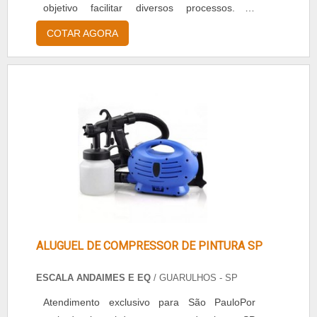
objetivo facilitar diversos processos. O
andaime é um equipamento extremamente
COTAR AGORA
necessário em diversos setores das indústrias,
uma vez que ele é utilizado para alcançar
partes de uma obra, por exemplo, que não é
possível de alcançar por outros meios,
especialmente não de uma forma segura.A
EMPRESA GARANTE ALUGUEL DE
ANDAIMES PREÇO JU.
ALUGUEL DE COMPRESSOR DE PINTURA SP
ESCALA ANDAIMES E EQ
/ GUARULHOS - SP
Atendimento exclusivo para São PauloPor