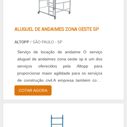
ALUGUEL DE ANDAIMES ZONA OESTE SP
ALTOPP
/ SÃO PAULO - SP
Serviço de locação de andaime O serviço
aluguel de andaimes zona oeste sp é um dos
serviços oferecidos pela Altopp para
proporcionar maior agilidade para os serviços
de construção civil.A empresa também conta
com serviços como: - Aluguel de andaime, -
COTAR AGORA
Aluguel de betoneira, - Locação de
equipamentos, - Locação de rompedor de
concreto, Precisa de um andaime, clique no
botão de orçamento abaixo e conheça mais do
serviço de aluguel de andaimes z....